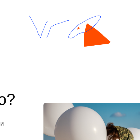
о?
ли