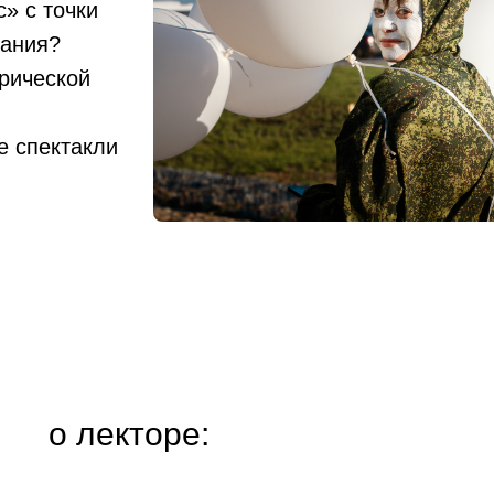
» с точки
вания?
орической
е спектакли
о лекторе: