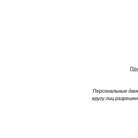
Пол
Персональные данн
кругу лиц разреше