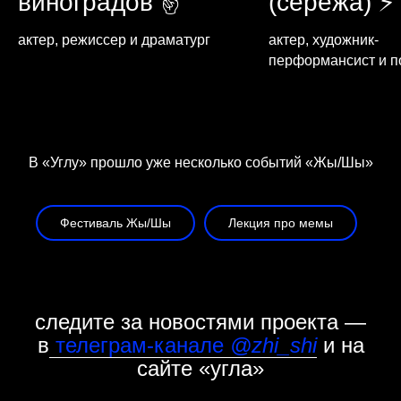
виноградов ✌
(серёжа) ⚡
актер, режиссер и драматург
актер, художник-
перформансист и п
В «Углу» прошло уже несколько событий «Жы/Шы»
Фестиваль Жы/Шы
Лекция про мемы
следите за новостями проекта —
в
телеграм-канале
@zhi_shi
и на
сайте «угла»