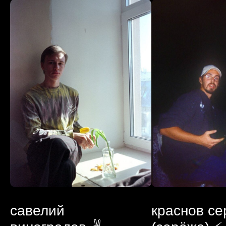
савелий
краснов се