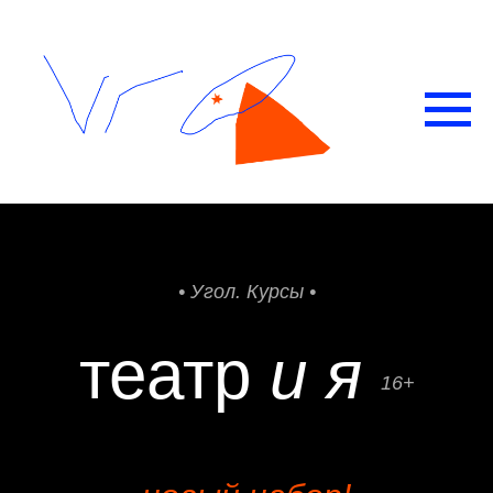
• Угол. Курсы •
театр
и я
16+