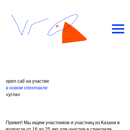
open call на участие
в новом спектакле
«угла»
Привет! Мы ищем участников и участниц из Казани в
возрасте от 16 до 25 лет для участия в спектакле